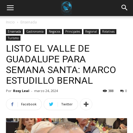
Inicio
Ensenada
Ensenada
Gastronomía
Negocios
Principales
Regional
Rotativas
Turismo
LISTO EL VALLE DE
GUADALUPE PARA
SEMANA SANTA: MARCO
ESTUDILLO BERNAL
Por
Rosy Leal
-
marzo 24, 2024
388
0
Facebook
Twitter