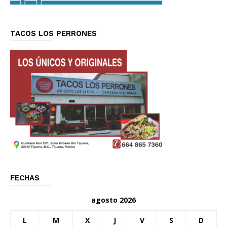
TACOS LOS PERRONES
FECHAS
agosto 2026
L
M
X
J
V
S
D